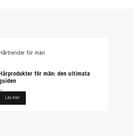
Hårtrender för män
Hårprodukter för män: den ultimata
guiden
...
Läs mer