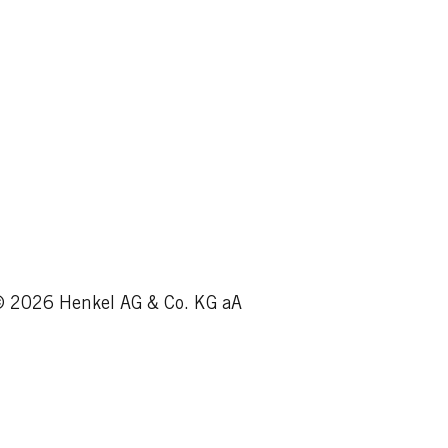
Läs mer
...
Läs mer
Läs mer
 2026 Henkel AG & Co. KG aA