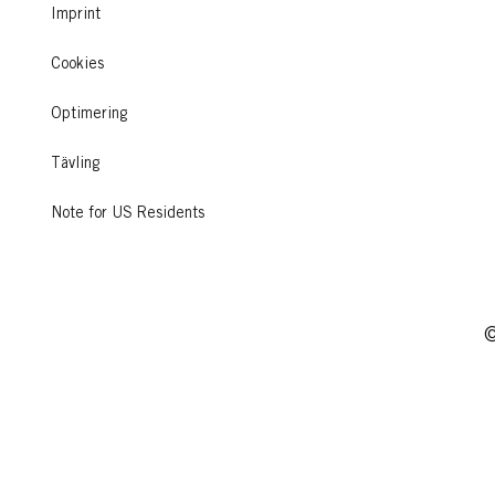
Läs mer
...
Imprint
Läs mer
Läs mer
Cookies
Optimering
Tävling
Note for US Residents
©