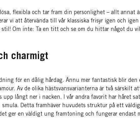
lösa, flexibla och tar fram din personlighet – allt annat 
rar vi att återvända till vår klassiska frisyr igen och ige
r stil! Om inte: Ta en titt och se om du hittar något du vi
ch charmigt
dning för en dålig hårdag. Ännu mer fantastisk blir den
amour. Av de olika hästsvansvarianterna är två särskilt at
s upp långt ner i nacken. I vår andra favorit har håret sa
smula. Detta framhäver huvudets struktur på ett väldigt 
t ger en väldigt ung framtoning och fungerar endast me