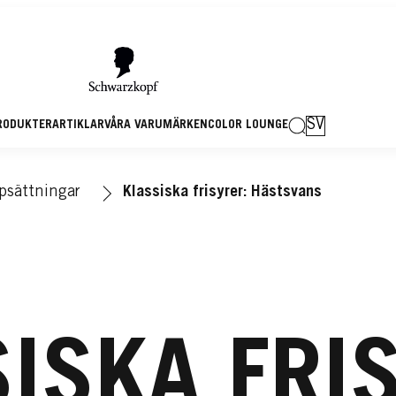
SV
RODUKTER
ARTIKLAR
VÅRA VARUMÄRKEN
COLOR LOUNGE
psättningar
Klassiska frisyrer: Hästsvans
ISKA FRI