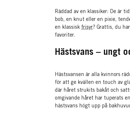
Räddad av en klassiker: De är tid
bob, en knut eller en pixie, tende
en klassisk
frisyr
? Grattis, du ha
favoriter.
Hästsvans – ungt o
Hästsvansen är alla kvinnors räd
för att ge kvällen en touch av gl
där håret strukits bakåt och satt
omgivande håret har tuperats en 
hästsvans högt upp på bakhuvude