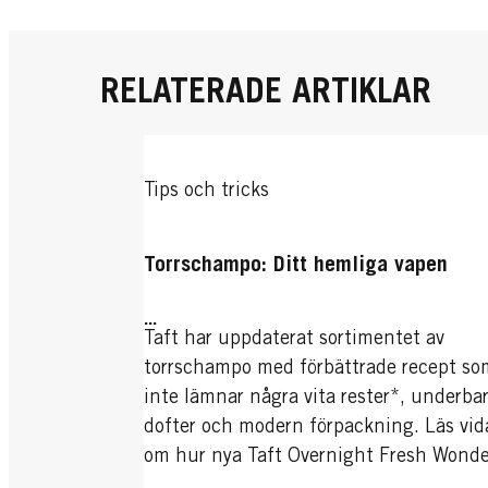
RELATERADE ARTIKLAR
Tips och tricks
Torrschampo: Ditt hemliga vapen
...
Taft har uppdaterat sortimentet av
torrschampo med förbättrade recept so
inte lämnar några vita rester*, underba
dofter och modern förpackning. Läs vid
om hur nya Taft Overnight Fresh Wonde
perfekt för en fräsch och enkel look.
...