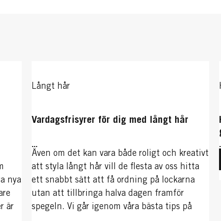
Långt hår
Vardagsfrisyrer för dig med långt hår
...
Även om det kan vara både roligt och kreativt
m
att styla långt hår vill de flesta av oss hitta
ra nya
ett snabbt sätt att få ordning på lockarna
are
utan att tillbringa halva dagen framför
r är
spegeln. Vi går igenom våra bästa tips på
snabba och enkla frisyrer som inte bara
...