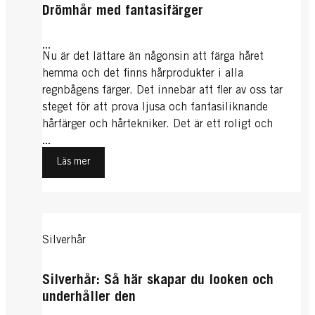
Drömhår med fantasifärger
...
Nu är det lättare än någonsin att färga håret
hemma och det finns hårprodukter i alla
regnbågens färger. Det innebär att fler av oss tar
steget för att prova ljusa och fantasiliknande
hårfärger och hårtekniker. Det är ett roligt och
kreativt sätt att uttrycka sin personlighet och du
...
kan ändra din färg så ofta du vill med minsta
Läs mer
möjliga ansträngning.
Silverhår
Silverhår: Så här skapar du looken och
underhåller den
...