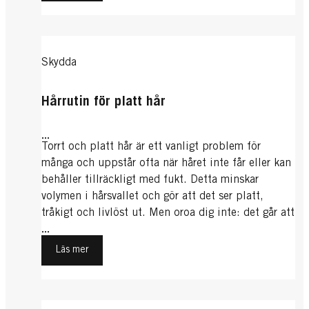
Skydda
Hårrutin för platt hår
...
Torrt och platt hår är ett vanligt problem för
många och uppstår ofta när håret inte får eller kan
behåller tillräckligt med fukt. Detta minskar
volymen i hårsvallet och gör att det ser platt,
tråkigt och livlöst ut. Men oroa dig inte: det går att
lösa och med lite kärlek och vård får du snart ett
...
friskt och spänstigt hårsvall igen.
Läs mer