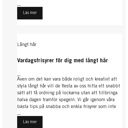
look.
...
Läs mer
Långt hår
Vardagsfrisyrer för dig med långt hår
...
Även om det kan vara både roligt och kreativt att
styla långt hår vill de flesta av oss hitta ett snabbt
sätt att få ordning på lockarna utan att tillbringa
halva dagen framför spegeln. Vi går igenom våra
bästa tips på snabba och enkla frisyrer som inte
bara sparar välbehövlig tid, utan också får dig att
...
se enastående ut – och känna dig därefter.
Läs mer