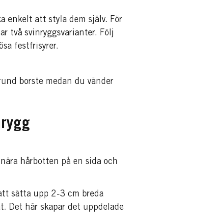
a enkelt att styla dem själv. För
r två svinryggsvarianter. Följ
sa festfrisyrer.
 rund borste medan du vänder
nrygg
 nära hårbotten på en sida och
att sätta upp 2-3 cm breda
åt. Det här skapar det uppdelade