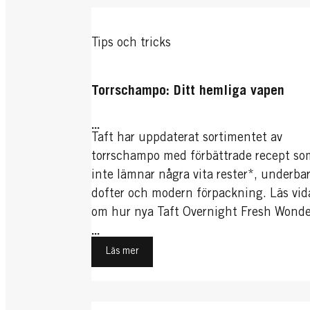
Tips och tricks
Torrschampo: Ditt hemliga vapen
...
Taft har uppdaterat sortimentet av
torrschampo med förbättrade recept so
inte lämnar några vita rester*, underba
dofter och modern förpackning. Läs vid
om hur nya Taft Overnight Fresh Wonde
perfekt för en fräsch och enkel look.
...
Läs mer