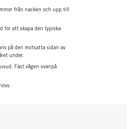
mmor från nacken och upp till
d för att skapa den typiska
ans på den motsatta sidan av
året under.
 huvud. Fäst vågen ovanpå
hövs.