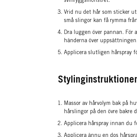
svinryggsmönstret.
Vrid nu det hår som sticker ut
små slingor kan få rymma från
Dra luggen över pannan. För at
händerna över uppsättningen
Applicera slutligen hårspray f
Stylinginstruktione
Massor av hårvolym bak på huv
hårslingor på den övre bakre 
Applicera hårspray innan du fö
Applicera ännu en dos hårspra