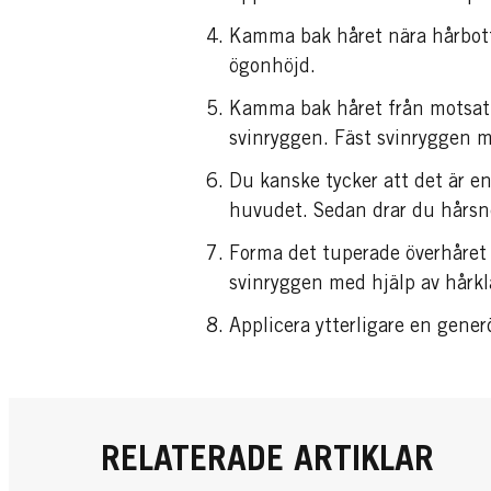
Kamma bak håret nära hårbott
ögonhöjd.
Kamma bak håret från motsatt 
svinryggen. Fäst svinryggen 
Du kanske tycker att det är e
huvudet. Sedan drar du hårsno
Forma det tuperade överhåret t
svinryggen med hjälp av hårk
Applicera ytterligare en gener
RELATERADE ARTIKLAR