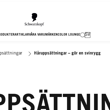
SV
RODUKTER
ARTIKLAR
VÅRA VARUMÄRKEN
COLOR LOUNGE
psättningar
Håruppsättningar – gör en svinrygg
PSÄTTNI