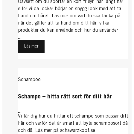
Oavsett om du sportar en kort frisyr, har långt hår
eller vilda lockar börjar en snygg look med att ta
hand om håret. Läs mer om vad du ska tänka på
när det gäller att ta hand om ditt hår, vilka
produkter du kan använda och hur du använder
dem.
...
Läs mer
Schampoo
Schampo – hitta rätt sort för ditt hår
...
Vi lär dig hur du hittar ett schampo som passar ditt
hår och varför det är smart att byta schamposort då
och då. Läs mer på schawarzkopf.se