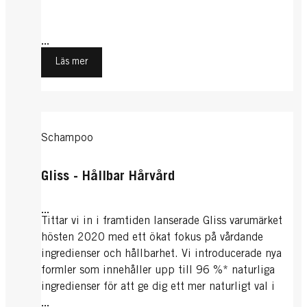
...
Läs mer
Schampoo
Gliss - Hållbar Hårvård
...
Tittar vi in i framtiden lanserade Gliss varumärket
hösten 2020 med ett ökat fokus på vårdande
ingredienser och hållbarhet. Vi introducerade nya
formler som innehåller upp till 96 %* naturliga
ingredienser för att ge dig ett mer naturligt val i
målinriktad reparation av håret.
...