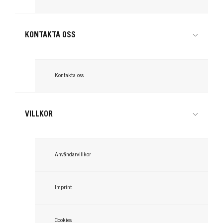
KONTAKTA OSS
GLISS
GLISS
Kontakta oss
Oil Nutritive 7 Sec Express
Nourishment Schampo Oil
Repair treatment
Nutritive 250ml
VILLKOR
...
...
Användarvillkor
Imprint
Cookies