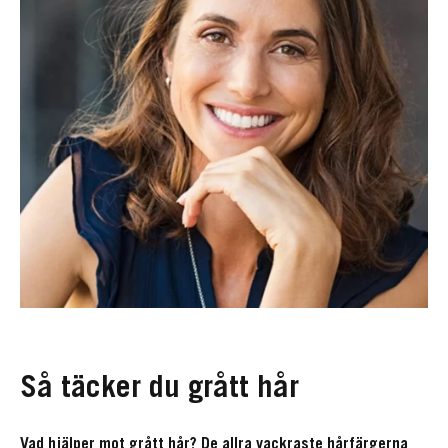
Så täcker du grått hår
Vad hjälper mot grått hår? De allra vackraste hårfärgerna