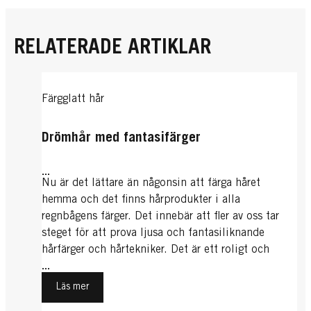
RELATERADE ARTIKLAR
Färgglatt hår
Drömhår med fantasifärger
...
Nu är det lättare än någonsin att färga håret
hemma och det finns hårprodukter i alla
regnbågens färger. Det innebär att fler av oss tar
steget för att prova ljusa och fantasiliknande
hårfärger och hårtekniker. Det är ett roligt och
kreativt sätt att uttrycka sin personlighet och du
...
kan ändra din färg så ofta du vill med minsta
Läs mer
möjliga ansträngning.