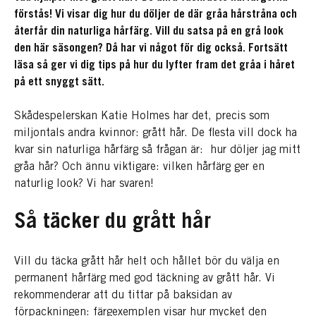
förstås! Vi visar dig hur du döljer de där gråa hårstråna och
återfår din naturliga hårfärg. Vill du satsa på en grå look
den här säsongen? Då har vi något för dig också. Fortsätt
läsa så ger vi dig tips på hur du lyfter fram det gråa i håret
på ett snyggt sätt.
Skådespelerskan Katie Holmes har det, precis som
miljontals andra kvinnor: grått hår. De flesta vill dock ha
kvar sin naturliga hårfärg så frågan är: hur döljer jag mitt
gråa hår? Och ännu viktigare: vilken hårfärg ger en
naturlig look? Vi har svaren!
Så täcker du grått hår
Vill du täcka grått hår helt och hållet bör du välja en
permanent hårfärg med god täckning av grått hår. Vi
rekommenderar att du tittar på baksidan av
förpackningen: färgexemplen visar hur mycket den