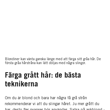
Blondiner kan vänta ganska länge med att färga sitt gråa hår. De
första gråa hårstråna kan lätt döljas med några slingor.
Färga grått hår: de bästa
teknikerna
Om du är blond och bara har några få grå strån
rekommenderar vi att du slingar håret. Ju mer grått du
har, desto fler nyanser bör användas. Satsa på askblond -