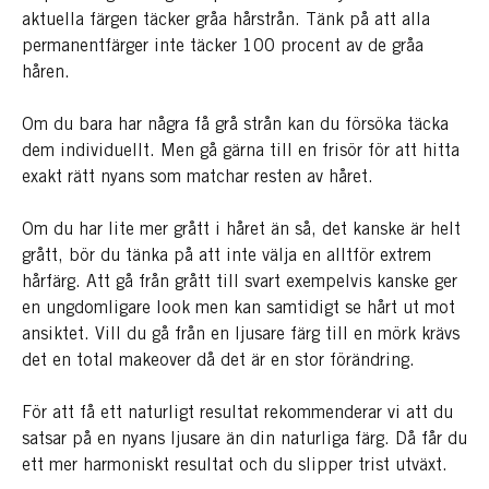
aktuella färgen täcker gråa hårstrån. Tänk på att alla
permanentfärger inte täcker 100 procent av de gråa
håren.
Om du bara har några få grå strån kan du försöka täcka
dem individuellt. Men gå gärna till en frisör för att hitta
exakt rätt nyans som matchar resten av håret.
Om du har lite mer grått i håret än så, det kanske är helt
grått, bör du tänka på att inte välja en alltför extrem
hårfärg. Att gå från grått till svart exempelvis kanske ger
en ungdomligare look men kan samtidigt se hårt ut mot
ansiktet. Vill du gå från en ljusare färg till en mörk krävs
det en total makeover då det är en stor förändring.
För att få ett naturligt resultat rekommenderar vi att du
satsar på en nyans ljusare än din naturliga färg. Då får du
ett mer harmoniskt resultat och du slipper trist utväxt.