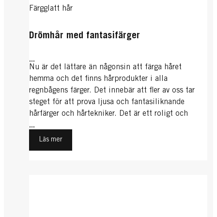
Färgglatt hår
Drömhår med fantasifärger
...
Nu är det lättare än någonsin att färga håret
hemma och det finns hårprodukter i alla
regnbågens färger. Det innebär att fler av oss tar
steget för att prova ljusa och fantasiliknande
hårfärger och hårtekniker. Det är ett roligt och
kreativt sätt att uttrycka sin personlighet och du
...
kan ändra din färg så ofta du vill med minsta
Läs mer
möjliga ansträngning.
Silverhår
Blont hår
Mörkt hår