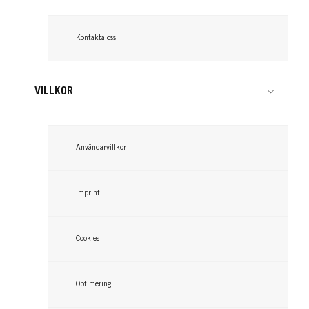
GLISS
GLISS
Kontakta oss
Supreme Length Protection 2
Protection Conditioner
in 1 treatment
Supreme Length 200ml
VILLKOR
...
...
Användarvillkor
Imprint
Cookies
Optimering