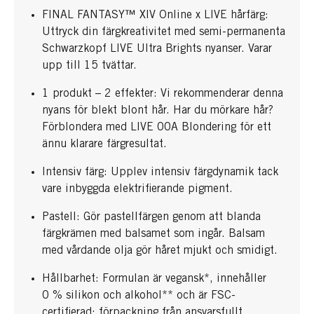
FINAL FANTASY™ XIV Online x LIVE hårfärg:
Uttryck din färgkreativitet med semi-permanenta
Schwarzkopf LIVE Ultra Brights nyanser. Varar
upp till 15 tvättar.
1 produkt – 2 effekter: Vi rekommenderar denna
nyans för blekt blont hår. Har du mörkare hår?
Förblondera med LIVE 00A Blondering för ett
ännu klarare färgresultat.
Intensiv färg: Upplev intensiv färgdynamik tack
vare inbyggda elektrifierande pigment.
Pastell: Gör pastellfärgen genom att blanda
färgkrämen med balsamet som ingår. Balsam
med vårdande olja gör håret mjukt och smidigt.
Hållbarhet: Formulan är vegansk*, innehåller
0 % silikon och alkohol** och är FSC-
certifierad: förpackning från ansvarsfullt