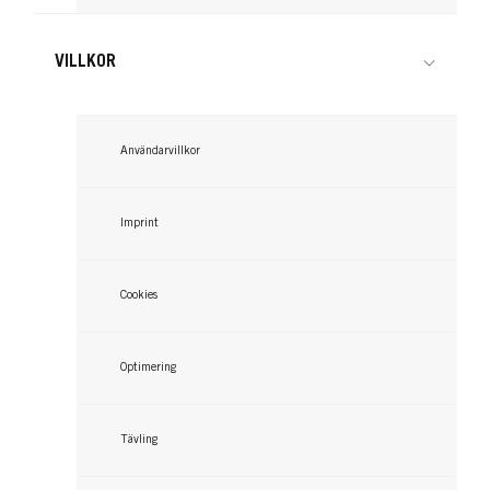
098 Steel Silver
...
091 Raspberry Rebel
...
VILLKOR
...
...
Användarvillkor
Imprint
Cookies
Optimering
Tävling