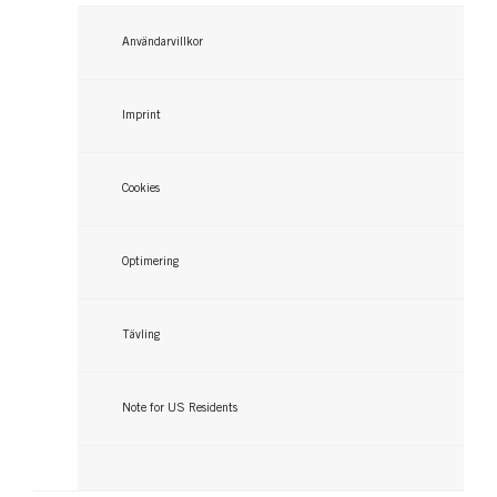
091 Raspberry Rebel
...
...
Användarvillkor
...
Imprint
Cookies
Optimering
Tävling
Note for US Residents