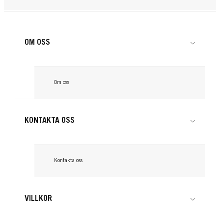
OM OSS
Om oss
KONTAKTA OSS
LIVE
Kontakta oss
LIVE
LIVE
093 Shocking Pink
LIVE
094 Purple Punk
LIVE
VILLKOR
095 Electric Blue
...
098 Steel Silver
...