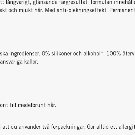
ett långvarigt, glänsande färgresultat. formulan innehåll
friskt och mjukt hår. Med anti-blekningseffekt. Permanen
iska ingredienser. 0% silikoner och alkohol*, 100% åte
ansvariga källor.
nt till medelbrunt hår.
 att du använder två förpackningar. Gör alltid ett allerg