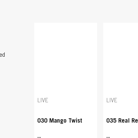
Med
LIVE
LIVE
030 Mango Twist
035 Real R
...
...