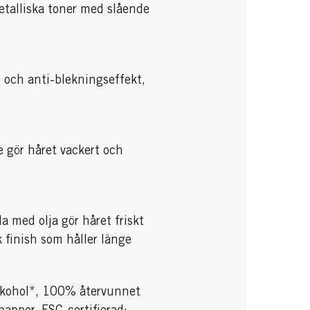
etalliska toner med slående
 och anti-blekningseffekt,
e gör håret vackert och
 med olja gör håret friskt
 finish som håller länge
alkohol*, 100% återvunnet