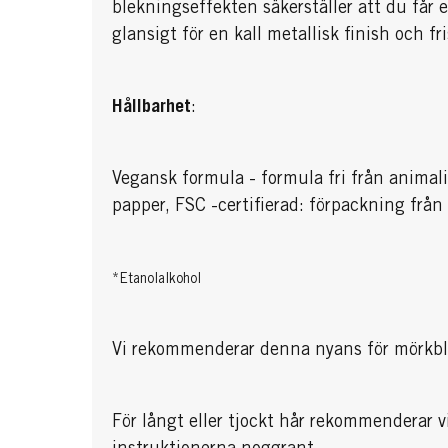
blekningseffekten säkerställer att du får 
glansigt för en kall metallisk finish och 
Hållbarhet
:
Vegansk formula - formula fri från animal
papper, FSC -certifierad: förpackning från 
*Etanolalkohol
Vi rekommenderar denna nyans för mörkblo
För långt eller tjockt hår rekommenderar vi