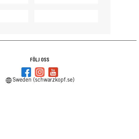
FÖLJ OSS
Sweden (schwarzkopf.se)
LIVE
LIVE
Sweet
090 Cosmic Blue
ilver
099 Deep Black
onde
...
...