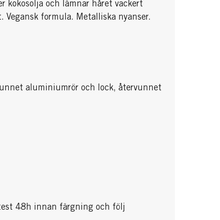
er kokosolja och lämnar håret vackert
t. Vegansk formula. Metalliska nyanser.
rvunnet aluminiumrör och lock, återvunnet
itest 48h innan färgning och följ