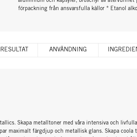
aluminium och kapsyler, broschyr av återvunnet p
förpackning från ansvarsfulla källor * Etanol alk
RESULTAT
ANVÄNDNING
INGREDIE
llics. Skapa metalltoner med våra intensiva och livfulla
par maximalt färgdjup och metallisk glans. Skapa coola t