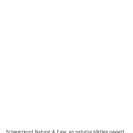
Schwarzkopf Natural & Easy, en naturlig hårfärg oavsett